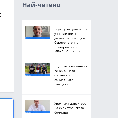
Най-четено
с
Водещ специалист по
управление на
донорски ситуации в
Североизточна
България поема
МБАЛ – Силистра
Подготвят промени в
.
пенсионната
система и
социалните
плащания
Уволниха директора
на силистренската
болница