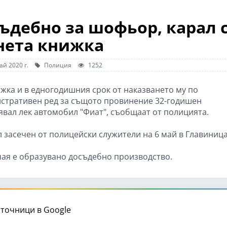
ъдебно за шофьор, карал 
нета книжка
ай 2020 г.
Полиция
1252
ижка и в едногодишния срок от наказването му по
стративен ред за същото провинение 32-годишен
явал лек автомобил "Фиат", съобщаат от полицията.
л засечен от полицейски служители на 6 май в Главиница
чая е образувано досъдебно производство.
точници в Google