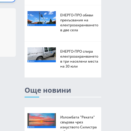
ЕНЕРГО-ПРО обяви
прекъсвания на
електрозахранването
в две села
ЕНЕРГО-ПРО спира
електрозахранването
в три населени места
на 30 юли
Още новини
Изложбата "Реката"
свързва чрез
изкуството Силистра