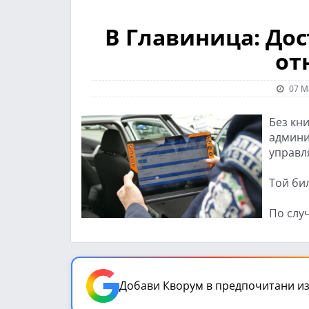
В Главиница: Дос
от
07 М
Без кн
админи
управл
Той би
По слу
Добави Кворум в предпочитани из