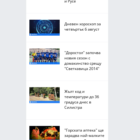
и Русе
Дневен хороскоп за
четвъртък 6 август
"Доростол" започва
новия сезон с
домакинство срещу
"Светкавица 2014"
Жълт код и
температури до 36
градуса днес в
Силистра
"Горската аптека" ще
зарадва най-малките