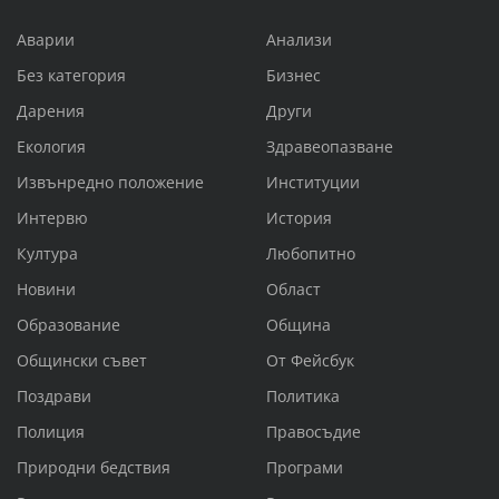
Аварии
Анализи
Без категория
Бизнес
Дарения
Други
Екология
Здравеопазване
Извънредно положение
Институции
Интервю
История
Култура
Любопитно
Новини
Област
Образование
Община
Общински съвет
От Фейсбук
Поздрави
Политика
Полиция
Правосъдие
Природни бедствия
Програми