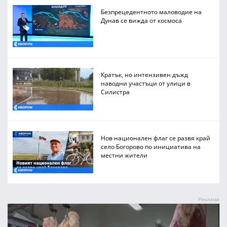
Безпрецедентното маловодие на
Дунав се вижда от космоса
Кратък, но интензивен дъжд
наводни участъци от улици в
Силистра
Нов национален флаг се развя край
село Богорово по инициатива на
местни жители