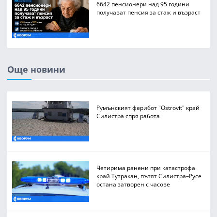
6642 пенсионери над 95 години
получават пенсия за стаж и възраст
Още новини
Румънският ферибот "Ostrovit" край
Силистра спря работа
Четирима ранени при катастрофа
край Тутракан, пътят Силистра–Русе
остана затворен с часове