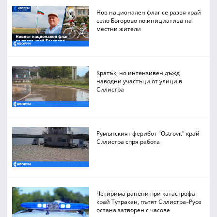
Нов национален флаг се развя край
село Богорово по инициатива на
местни жители
Кратък, но интензивен дъжд
наводни участъци от улици в
Силистра
Румънският ферибот "Ostrovit" край
Силистра спря работа
Четирима ранени при катастрофа
край Тутракан, пътят Силистра–Русе
остана затворен с часове