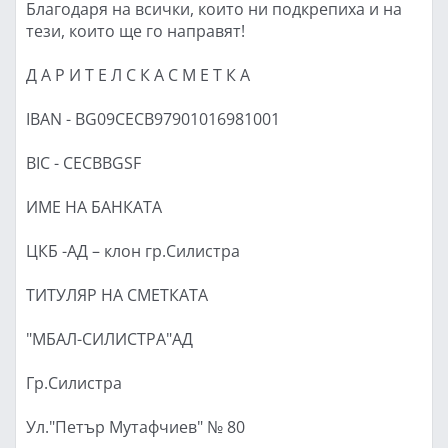
Благодаря на всички, които ни подкрепиха и на
тези, които ще го направят!
Д А Р И Т Е Л С К А С М Е Т К А
IBAN - BG09CECB97901016981001
BIC - CECBBGSF
ИМЕ НА БАНКАТА
ЦКБ -АД – клон гр.Силистра
ТИТУЛЯР НА СМЕТКАТА
"МБАЛ-СИЛИСТРА"АД
Гр.Силистра
Ул."Петър Мутафчиев" № 80