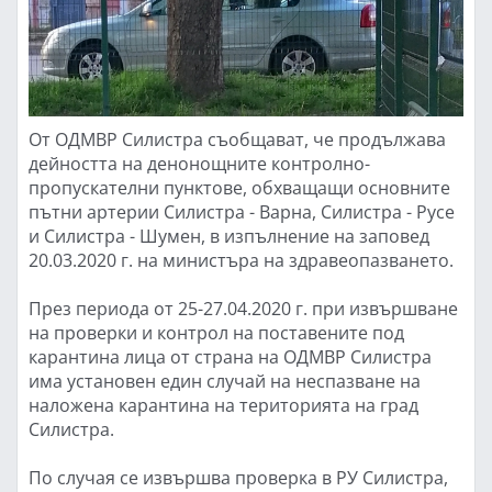
От ОДМВР Силистра съобщават, че продължава
дейността на денонощните контролно-
пропускателни пунктове, обхващащи основните
пътни артерии Силистра - Варна, Силистра - Русе
и Силистра - Шумен, в изпълнение на заповед
20.03.2020 г. на министъра на здравеопазването.
През периода от 25-27.04.2020 г. при извършване
на проверки и контрол на поставените под
карантина лица от страна на ОДМВР Силистра
има установен един случай на неспазване на
наложена карантина на територията на град
Силистра.
По случая се извършва проверка в РУ Силистра,