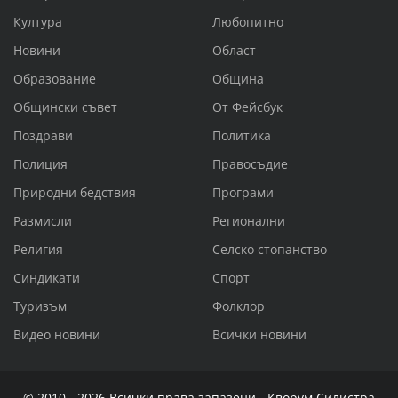
Култура
Любопитно
Новини
Област
Образование
Община
Общински съвет
От Фейсбук
Поздрави
Политика
Полиция
Правосъдие
Природни бедствия
Програми
Размисли
Регионални
Религия
Селско стопанство
Синдикати
Спорт
Туризъм
Фолклор
Видео новини
Всички новини
© 2010 - 2026 Всички права запазени - Кворум Силистра