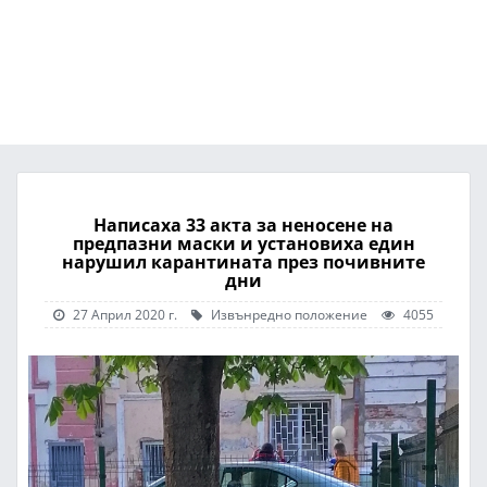
Написаха 33 акта за неносене на
предпазни маски и установиха един
нарушил карантината през почивните
дни
27 Април 2020 г.
Извънредно положение
4055