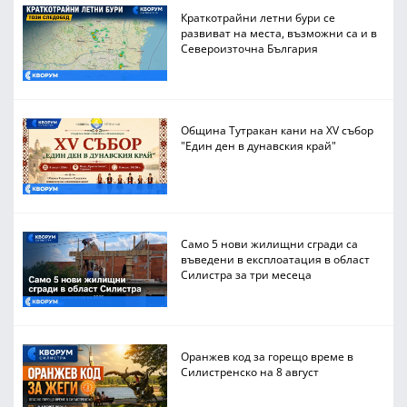
Краткотрайни летни бури се
развиват на места, възможни са и в
Североизточна България
Община Тутракан кани на XV събор
"Един ден в дунавския край"
Само 5 нови жилищни сгради са
въведени в експлоатация в област
Силистра за три месеца
Оранжев код за горещо време в
Силистренско на 8 август