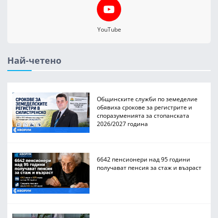
YouTube
Най-четено
Общинските служби по земеделие
обявиха срокове за регистрите и
споразуменията за стопанската
2026/2027 година
6642 пенсионери над 95 години
получават пенсия за стаж и възраст