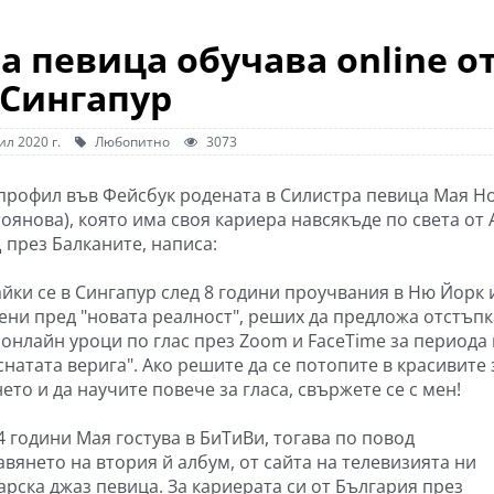
а певица обучава online о
Сингапур
ил 2020 г.
Любопитно
3073
 профил във Фейсбук родената в Силистра певица Мая Н
оянова), която има своя кариера навсякъде по света от 
 през Балканите, написа:
йки се в Сингапур след 8 години проучвания в Ню Йорк 
ени пред "новата реалност", реших да предложа отстъпк
 онлайн уроци по глас през Zoom и FaceTime за периода 
снатата верига". Ако решите да се потопите в красивите
ето и да научите повече за гласа, свържете се с мен!
4 години Мая гостува в БиТиВи, тогава по повод
вянето на втория й албум, от сайта на телевизията ни
рска джаз певица. За кариерата си от България през