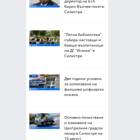
директор на БТА
Кирил Вълчев посети
Силистра
"Лятна библиотека"
събира настоящи и
бивши възпитаници
на ДГ "Иглика" в
Силистра
Две години условно
за използване на
фалшива шофьорска
книжка
Основно почистване
и измиване на
Централния градски
пазар в Силистра на
10 август