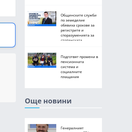
Общинските служби
по земеделие
обявиха срокове за
регистрите и
споразуменията за
стопанската
2026/2027 година
Подготвят промени в
пенсионната
система и
социалните
плащания
Още новини
Генералният