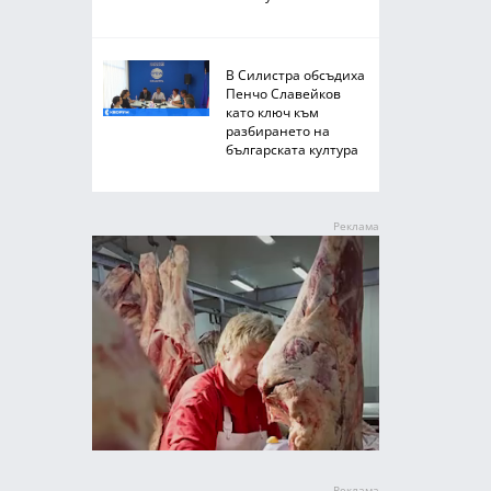
В Силистра обсъдиха
Пенчо Славейков
като ключ към
разбирането на
българската култура