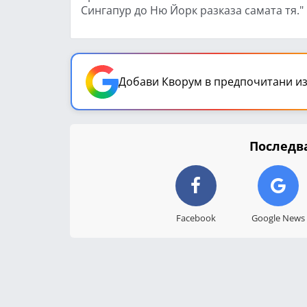
Сингапур до Ню Йорк разказа самата тя."
Добави Кворум в предпочитани из
Последва
Facebook
Google News