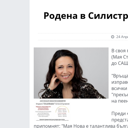
Родена в Силистр
24 Апр
В своя
(Мая Ст
до САЩ
"Връща
изправ
всички
"прекъ
на пеен
Преди 
предста
припомнят: "Мая Нова е талантлива бълга