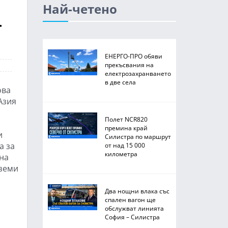
Най-четено
т
ЕНЕРГО-ПРО обяви
прекъсвания на
електрозахранването
в две села
ова
Азия
Полет NCR820
премина край
и
Силистра по маршрут
а за
от над 15 000
километра
на
 земи
Два нощни влака със
спален вагон ще
обслужват линията
София – Силистра