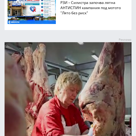
РЗИ – Силистра започва лятна
АНТИСПИН кампания под мотото
"Лято без риск"