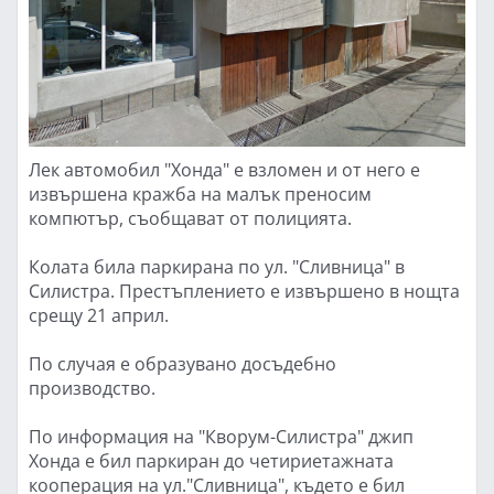
Лек автомобил "Хонда" е взломен и от него е
извършена кражба на малък преносим
компютър, съобщават от полицията.
Колата била паркирана по ул. "Сливница" в
Силистра. Престъплението е извършено в нощта
срещу 21 април.
По случая е образувано досъдебно
производство.
По информация на "Кворум-Силистра" джип
Хонда е бил паркиран до четириетажната
кооперация на ул."Сливница", където е бил