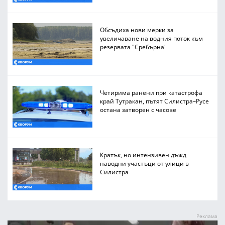
Обсъдиха нови мерки за
увеличаване на водния поток към
резервата "Сребърна"
Четирима ранени при катастрофа
край Тутракан, пътят Силистра–Русе
остана затворен с часове
Кратък, но интензивен дъжд
наводни участъци от улици в
Силистра