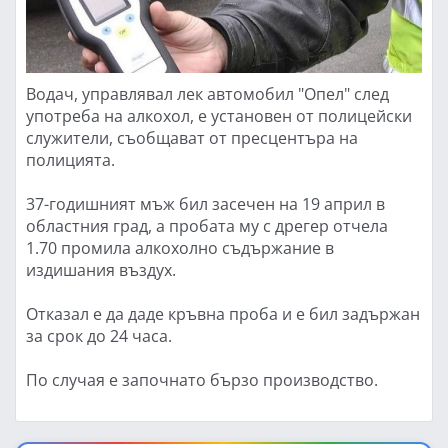
Водач, управлявал лек автомобил "Опел" след
употреба на алкохол, е установен от полицейски
служители, съобщават от пресцентъра на
полицията.
37-годишният мъж бил засечен на 19 април в
областния град, а пробата му с дрегер отчела
1.70 промила алкохолно съдържание в
издишания въздух.
Отказал е да даде кръвна проба и е бил задържан
за срок до 24 часа.
По случая е започнато бързо производство.