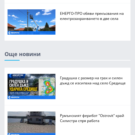
ЕНЕРГО-ПРО обяви прекъсвания на
електрозахранването в две села
Още новини
Градушка с размер на грах и силен
дъжд се изсипаха над село Средище
Румънският ферибот "Ostrovit" край
Силистра спря работа