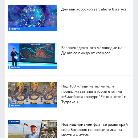
Днивен хороскоп за събота 8 август
Безпрецедентното маловодие на
Дунав се вижда от космоса
Над 100 млади изпълнители
продължават във втория етап на
юбилейния конкурс "Речни ноти" в
Тутракан
Нов национален флаг се развя край
село Богорово по инициатива на
местни жители