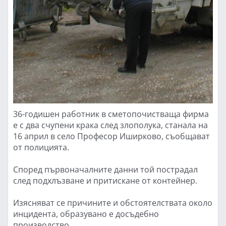
36-годишен работник в сметопочистваща фирма
е с два счупени крака след злополука, станала на
16 април в село Професор Иширково, съобщават
от полицията.
Според първоначалните данни той пострадал
след подхлъзване и притискане от контейнер.
Изясняват се причините и обстоятелствата около
инцидента, образувано е досъдебно
производство.