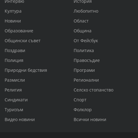
Интервю
История
Култура
Любопитно
Новини
Област
Образование
Община
Общински съвет
От Фейсбук
Поздрави
Политика
Полиция
Правосъдие
Природни бедствия
Програми
Размисли
Регионални
Религия
Селско стопанство
Синдикати
Спорт
Туризъм
Фолклор
Видео новини
Всички новини