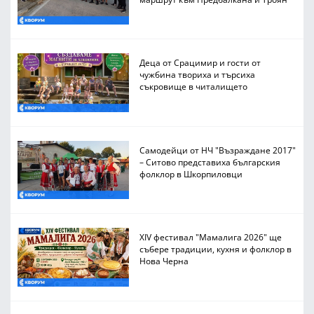
Деца от Срацимир и гости от
чужбина твориха и търсиха
съкровище в читалището
Самодейци от НЧ "Възраждане 2017"
– Ситово представиха българския
фолклор в Шкорпиловци
XIV фестивал "Мамалига 2026" ще
събере традиции, кухня и фолклор в
Нова Черна