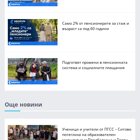
Само 2% от пенсионерите за стаж и
възраст са под 60 години
Подготвят промени в пенсионната
система и социалните плащания
Още новини
Ученици и учители от ПГСС – Ситово
потеглиха на образователен
маршрут към Предбалкана и Троян