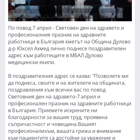
По повод 7 април - Световен ден на здравето и
професионалния празник на здравните
работници в България кметът на Община Дулово
д-р Юксел Ахмед лично поднесе поздравителен
адрес към работещите в МБАЛ Дулово
медицински екипи.
В поздравителния адрес се казва: "Позволете ми
да поднеса, своите и на жителите на общината,
поздравления към всички вас по повод
Световния ден на здравето-7 април и
професионален празник на здравните работници
в България. Приемете искрените ни
благодарности за вашия труд, проявена
съпричастност и човещина.Вашият
професионализъм, вашата грижа и внимание
към пациентите са достойни за уважение и