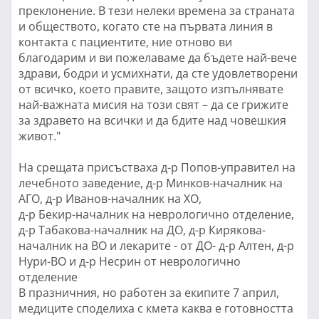
преклонение. В тези нелеки времена за страната
и обществото, когато сте на първата линия в
контакта с пациентите, ние отново ви
благодарим и ви пожелаваме да бъдете най-вече
здрави, бодри и усмихнати, да сте удовлетворени
от всичко, което правите, защото изпълнявате
най-важната мисия на този свят – да се грижите
за здравето на всички и да бдите над човешкия
живот."
На срещата присъстваха д-р Попов-управител на
лечебното заведение, д-р Минков-началник на
АГО, д-р Иванов-началник на ХО,
д-р Бекир-началник на неврологично отделение,
д-р Табакова-началник на ДО, д-р Кирякова-
началник на ВО и лекарите - от ДО- д-р Алтен, д-р
Нури-ВО и д-р Несрин от неврологично
отделение
В празничния, но работен за екипите 7 април,
медиците споделиха с кмета каква е готовността