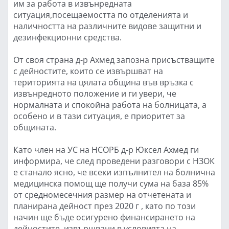
им за работа в извънредната
ситуация,посещаемостта по отделенията и
наличността на различните видове защитни и
дезинфекционни средства.
От своя страна д-р Ахмед запозна присъстващите
с дейностите, които се извършват на
територията на цялата община във връзка с
извънредното положение и ги увери, че
нормалната и спокойна работа на болницата, а
особено и в тази ситуация, е приоритет за
общината.
Като член на УС на НСОРБ д-р Юксел Ахмед ги
информира, че след проведени разговори с НЗОК
е станало ясно, че всеки изпълнител на болнична
медицинска помощ ще получи сума на база 85%
от средномесечния размер на отчетената и
планирана дейност през 2020 г , като по този
начин ще бъде осигурено финансирането на
дейностите, извършвани в условията на