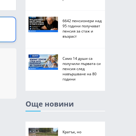
6642 пенсионери над
95 години получават
пенсия за стаж и
възраст
Само 14 души са
получили първата си
пенсия след
навършване на 80
години
Още новини
Кратък, но