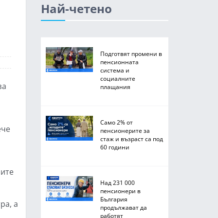
Най-четено
Подготвят промени в
пенсионната
система и
социалните
за
плащания
Само 2% от
ече
пенсионерите за
стаж и възраст са под
60 години
ните
Над 231 000
пенсионери в
България
ра, а
продължават да
работят