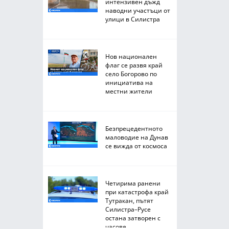
интензивен дъжд
наводни участъци от
улици в Силистра
Нов национален
флаг се развя край
село Богорово по
инициатива на
местни жители
Безпрецедентното
маловодие на Дунав
се вижда от космоса
Четирима ранени
при катастрофа край
Тутракан, пътят
Силистра–Русе
остана затворен с
часове