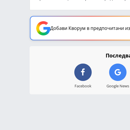
Добави Кворум в предпочитани из
Последва
Facebook
Google News