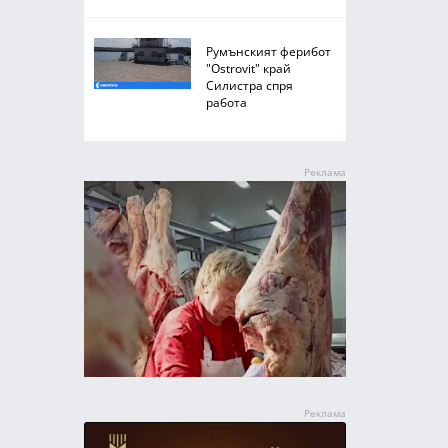
Румънският ферибот
"Ostrovit" край
Силистра спря
работа