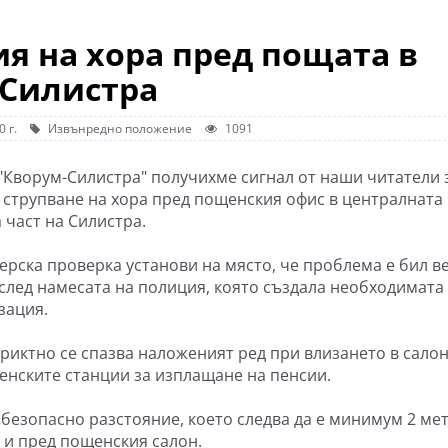
я на хора пред пощата в
Силистра
 г.
Извънредно положение
1091
 "Кворум-Силистра" получихме сигнал от наши читатели 
 струпване на хора пред пощенския офис в централната
 част на Силистра.
ерска проверка установи на място, че проблема е бил в
след намесата на полиция, която създала необходимата
зация.
триктно се спазва наложеният ред при влизането в сало
енските станции за изплащане на пенсии.
езопасно разстояние, което следва да е минимум 2 мет
 и пред пощенския салон.