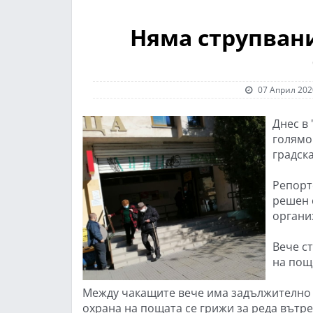
Няма струпвани
07 Април 2020
Днес в
голямо
градска
Репорт
решен 
органи
Вече с
на пощ
Между чакащите вече има задължително б
охрана на пощата се грижи за реда вътре