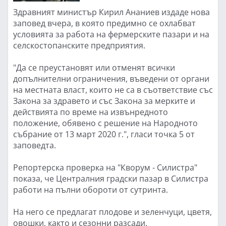
Здравният министър Кирил Ананиев издаде нова
заповед вчера, в която предимно се охлабват
условията за работа на фермерските пазари и на
селскостопанските предприятия.
"Да се преустановят или отменят всички
допълнителни ограничения, въведени от органи
на местната власт, които не са в съответствие със
Закона за здравето и със Закона за мерките и
действията по време на извънредното
положение, обявено с решение на Народното
събрание от 13 март 2020 г.", гласи точка 5 от
заповедта.
Репортерска проверка на "Кворум - Силистра"
показа, че Централния градски пазар в Силистра
работи на пълни обороти от сутринта.
На него се предлагат плодове и зеленчуци, цветя,
овошки, както и сезонни разсади.