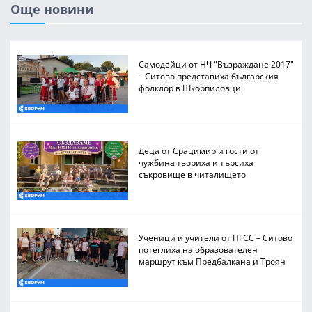
Още новини
Самодейци от НЧ "Възраждане 2017"
– Ситово представиха българския
фолклор в Шкорпиловци
Деца от Срацимир и гости от
чужбина твориха и търсиха
съкровище в читалището
Ученици и учители от ПГСС – Ситово
потеглиха на образователен
маршрут към Предбалкана и Троян