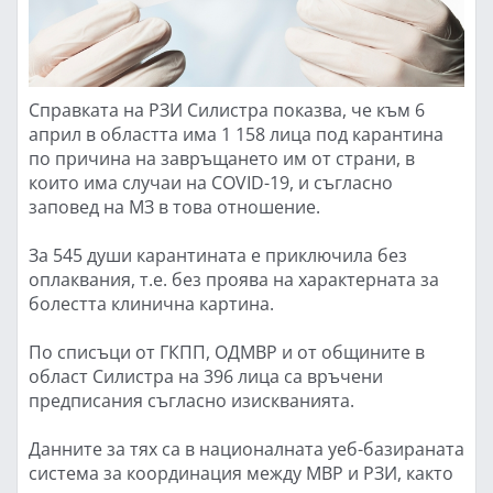
Справката на РЗИ Силистра показва, че към 6
април в областта има 1 158 лица под карантина
по причина на завръщането им от страни, в
които има случаи на COVID-19, и съгласно
заповед на МЗ в това отношение.
За 545 души карантината е приключила без
оплаквания, т.е. без проява на характерната за
болестта клинична картина.
По списъци от ГКПП, ОДМВР и от общините в
област Силистра на 396 лица са връчени
предписания съгласно изискванията.
Данните за тях са в националната уеб-базираната
система за координация между МВР и РЗИ, както