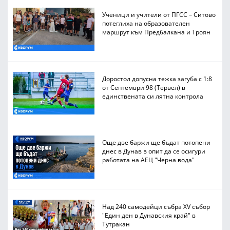
Ученици и учители от ПГСС – Ситово
потеглиха на образователен
маршрут към Предбалкана и Троян
Доростол допусна тежка загуба с 1:8
от Септември 98 (Тервел) в
единствената си лятна контрола
Още две баржи ще бъдат потопени
днес в Дунав в опит да се осигури
работата на АЕЦ "Черна вода"
Над 240 самодейци събра XV събор
"Един ден в Дунавския край" в
Тутракан