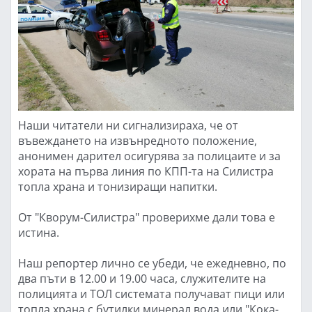
Наши читатели ни сигнализираха, че от
въвеждането на извънредното положение,
анонимен дарител осигурява за полицаите и за
хората на първа линия по КПП-та на Силистра
топла храна и тонизиращи напитки.
От "Кворум-Силистра" проверихме дали това е
истина.
Наш репортер лично се убеди, че ежедневно, по
два пъти в 12.00 и 19.00 часа, служителите на
полицията и ТОЛ системата получават пици или
топла храна с бутилки минерал вода или "Кока-