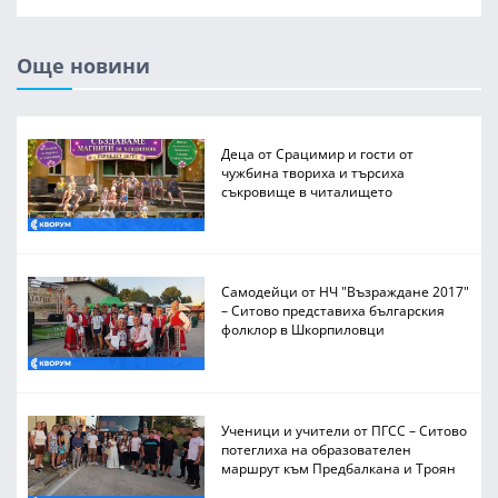
Още новини
Деца от Срацимир и гости от
чужбина твориха и търсиха
съкровище в читалището
Самодейци от НЧ "Възраждане 2017"
– Ситово представиха българския
фолклор в Шкорпиловци
Ученици и учители от ПГСС – Ситово
потеглиха на образователен
маршрут към Предбалкана и Троян