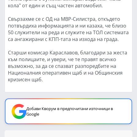
кола" от един и същ частен автомобил.
Свързахме се с ОД на МВР-Силистра, откъдето
потвърдиха информацията и ни казаха, че близо
50 служители на реда и служите на ТОЛ системата
са ангажирани с КПП-тата на изхода на града.
Старши комисар Караславов, благодари за жеста
към полицаите, и увери, че те правят всичко
възможно, за да се спазват разпоредбите на
Националния оперативен щаб и на Общинския
кризисен щаб.
Добави Кворум в предпочитани източници в
Google