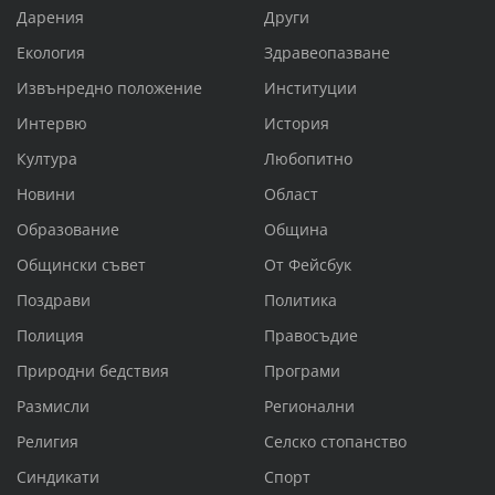
Дарения
Други
Екология
Здравеопазване
Извънредно положение
Институции
Интервю
История
Култура
Любопитно
Новини
Област
Образование
Община
Общински съвет
От Фейсбук
Поздрави
Политика
Полиция
Правосъдие
Природни бедствия
Програми
Размисли
Регионални
Религия
Селско стопанство
Синдикати
Спорт