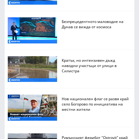
Безпрецедентното маловодие на
Дунав се вижда от космоса
Кратък, но интензивен дъжд
наводни участъци от улици в
Силистра
Нов национален флаг се развя край
село Богорово по инициатива на
местни жители
Румънският ферибот "Ostrovit" край