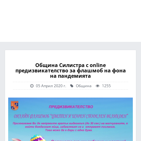
Община Силистра с оnline
предизвикателство за флашмоб на фона
на пандемията
05 Април 2020 г.
Община
1255