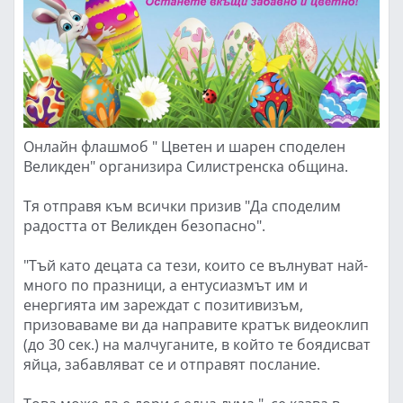
Онлайн флашмоб " Цветен и шарен споделен
Великден" организира Силистренска община.
Тя отправя към всички призив "Да споделим
радостта от Великден безопасно".
"Тъй като децата са тези, които се вълнуват най-
много по празници, а ентусиазмът им и
енергията им зареждат с позитивизъм,
призоваваме ви да направите кратък видеоклип
(до 30 сек.) на малчуганите, в който те боядисват
яйца, забавляват се и отправят послание.