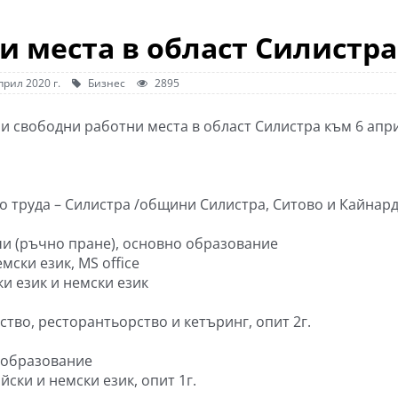
и места в област Силистра
прил 2020 г.
Бизнес
2895
и свободни работни места в област Силистра към 6 апр
о труда – Силистра /общини Силистра, Ситово и Кайнар
чи (ръчно пране), основно образование
мски език, МS office
и език и немски език
ство, ресторантьорство и кетъринг, опит 2г.
 образование
ски и немски език, опит 1г.