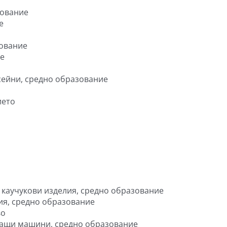
зование
е
зование
ие
сейни, средно образование
ието
 каучукови изделия, средно образование
ия, средно образование
во
ащи машини, средно образование