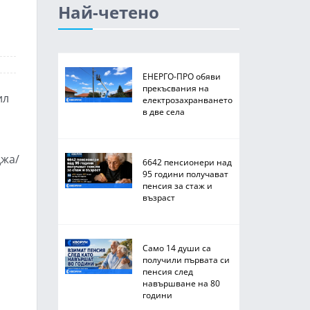
Най-четено
ЕНЕРГО-ПРО обяви
прекъсвания на
ил
електрозахранването
в две села
джа/
6642 пенсионери над
95 години получават
пенсия за стаж и
възраст
Само 14 души са
получили първата си
пенсия след
навършване на 80
години