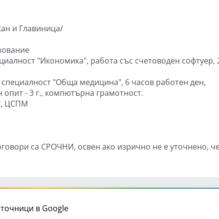
кан и Главиница/
зование
циалност "Икономика", работа със счетоводен софтуер, 
 специалност "Обща медицина", 6 часов работен ден,
 опит - 3 г., компютърна грамотност.
", ЦСПМ
оговори са СРОЧНИ, освен ако изрично не е уточнено, ч
точници в Google