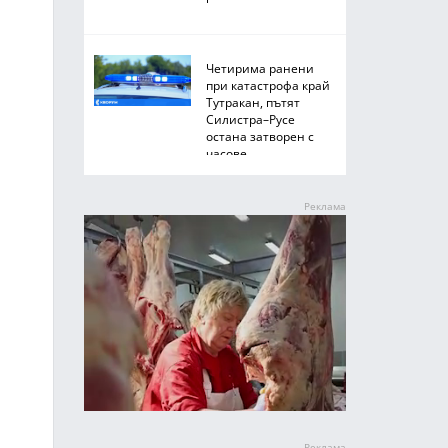
Четирима ранени
при катастрофа край
Тутракан, пътят
Силистра–Русе
остана затворен с
часове
–