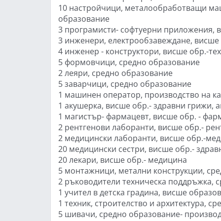
10 настройчици, металообработващи маш
образование
3 програмисти- софтуерни приложения, 
3 инженери, електрообзавеждане, висше 
4 инженер - конструктори, висше обр.-т
5 формовчици, средно образование
2 леяри, средно образование
5 заварчици, средно образование
1 машинен оператор, производство на ка
1 акушерка, висше обр.- здравни грижи, 
1 магистър- фармацевт, висше обр. - фа
2 рентгенови лаборанти, висше обр.- ре
2 медицински лаборанти, висше обр.-ме
20 медицински сестри, висше обр.- здрав
20 лекари, висше обр.- медицина
5 монтажници, метални конструкции, сред
2 ръководители техническа поддръжка, сре
1 учител в детска градина, висше образо
1 техник, строителство и архитектура, ср
5 шивачи, средно образование- производс