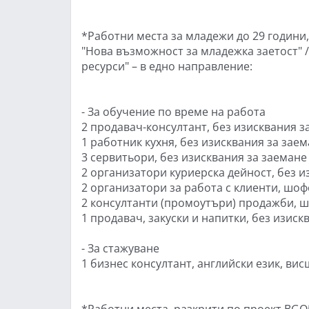
*Работни места за младежи до 29 години
"Нова възможност за младежка заетост"
ресурси" – в едно направление:
- За обучение по време на работа
2 продавач-консултант, без изисквания з
1 работник кухня, без изисквания за зае
3 сервитьори, без изисквания за заемане
2 организатори куриерска дейност, без и
2 организатори за работа с клиенти, шоф
2 консултанти (промоутъри) продажби, ш
1 продавач, закуски и напитки, без изиск
- За стажуване
1 бизнес консултант, английски език, ви
*Работни места, разкрити по проект BGО5