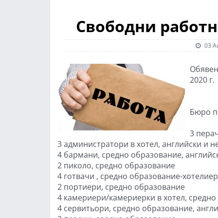
Свободни работн
03 А
Обявен
2020 г.
Бюро п
3 пера
3 администратори в хотел, английски и не
4 бармани, средно образование, английск
2 пиколо, средно образование
4 готвачи , средно образование-хотелиер
2 портиери, средно образование
4 камериери/камериерки в хотел, средно
4 сервитьори, средно образование, англий