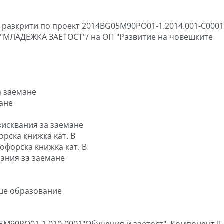
, разкрити по проект 2014BG05M90PO01-1.2014.001-C0001
 /"МЛАДЕЖКА ЗАЕТОСТ"/ на ОП "Развитие на човешките
а заемане
мане
зисквания за заемане
орска книжка кат. B
офорска книжка кат. B
вания за заемане
сше образование
М90PО01-1.010-0001"Обучения и заетост", Компонент II 