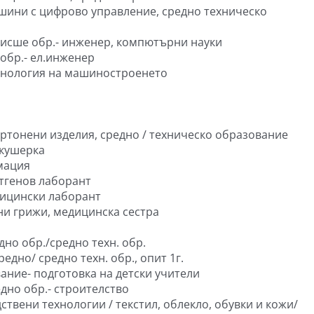
ини с цифрово управление, средно техническо
висше обр.- инженер, компютърни науки
обр.- ел.инженер
ехнология на машиностроенето
ртонени изделия, средно / техническо образование
акушерка
рмация
нтгенов лаборант
дицински лаборант
ни грижи, медицинска сестра
но обр./средно техн. обр.
дно/ средно техн. обр., опит 1г.
вание- подготовка на детски учители
едно обр.- строителство
твени технологии / текстил, облекло, обувки и кожи/