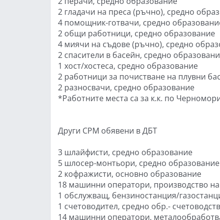
2 перачи, средно образование
2 гладачи на преса (ръчно), средно обра
4 помощник-готвачи, средно образовани
2 общи работници, средно образование
4 миячи на съдове (ръчно), средно обра
2 спасители в басейн, средно образован
1 хост/хостеса, средно образование
2 работници за почистване на плувни ба
2 разносвачи, средно образование
*Работните места са за к.к. по Черномор
Други СРМ обявени в ДБТ
3 шлайфисти, средно образование
5 шлосер-монтьори, средно образование
2 кофражисти, основно образование
18 машинни оператори, производство на
1 обслужващ, бензиностанция/газостанц
1 счетоводител, средно обр.- счетоводст
14 машинни оператори, металообработв