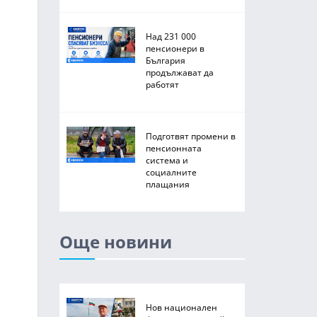
Над 231 000
пенсионери в
България
продължават да
работят
Подготвят промени в
пенсионната
система и
социалните
плащания
Още новини
Нов национален