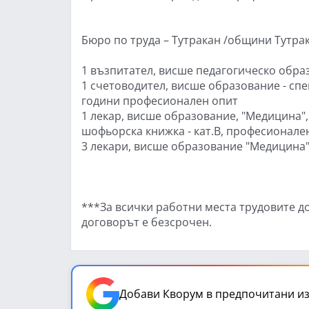
Бюро по труда – Тутракан /общини Тутра
1 възпитател, висше педагогическо обра
1 счетоводител, висше образование - спе
години професионален опит
1 лекар, висше образование, "Медицина",
шофьорска книжка - кат.B, професионален
3 лекари, висше образование "Медицина
***За всички работни места трудовите д
договорът е безсрочен.
Добави Кворум в предпочитани из