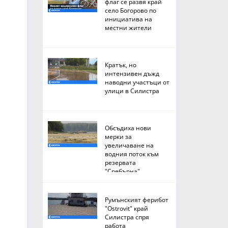
флаг се развя край
село Богорово по
инициатива на
местни жители
Кратък, но
интензивен дъжд
наводни участъци от
улици в Силистра
Обсъдиха нови
мерки за
увеличаване на
водния поток към
резервата
"Сребърна"
Румънският ферибот
"Ostrovit" край
Силистра спря
работа