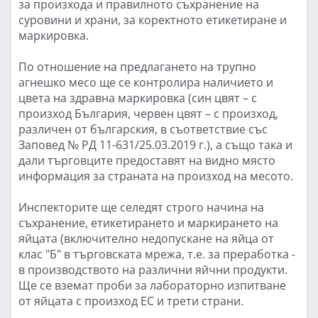
за произхода и правилното съхранение на
суровини и храни, за коректното етикетиране и
маркировка.
По отношение на предлагането на трупно
агнешко месо ще се контролира наличието и
цвета на здравна маркировка (син цвят – с
произход България, червен цвят – с произход,
различен от българския, в съответствие със
Заповед № РД 11-631/25.03.2019 г.), а също така и
дали търговците предоставят на видно място
информация за страната на произход на месото.
Инспекторите ще селедят строго начина на
съхранение, етикетирането и маркирането на
яйцата (включително недопускане на яйца от
клас "Б" в търговската мрежа, т.е. за преработка -
в производството на различни яйчни продукти.
Ще се вземат проби за лабораторно изпитване
от яйцата с произход ЕС и трети страни.