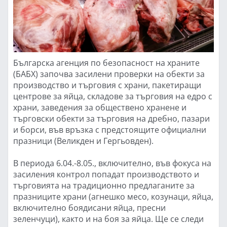
Българска агенция по безопасност на храните
(БАБХ) започва засилени проверки на обекти за
производство и търговия с храни, пакетиращи
центрове за яйца, складове за търговия на едро с
храни, заведения за обществено хранене и
търговски обекти за търговия на дребно, пазари
и борси, във връзка с предстоящите официални
празници (Великден и Гергьовден).
В периода 6.04.-8.05., включително, във фокуса на
засиления контрол попадат производството и
търговията на традиционно предлаганите за
празниците храни (агнешко месо, козунаци, яйца,
включително боядисани яйца, пресни
зеленчуци), както и на боя за яйца. Ще се следи