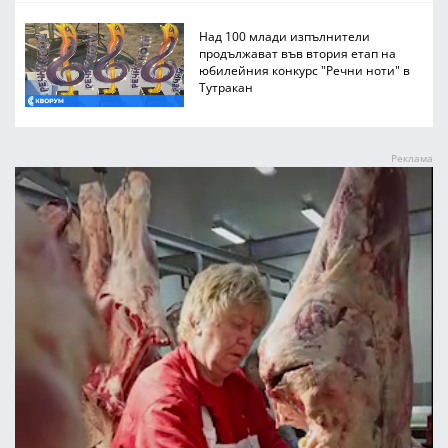
Над 100 млади изпълнители
продължават във втория етап на
юбилейния конкурс "Речни ноти" в
Тутракан