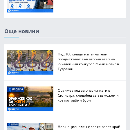
Още новини
Над 100 млади изпълнители
продължават във втория етап на
юбилейния конкурс "Речни ноти" в
Тутракан
Оранжев код за опасни жеги в
Силистра, следобед са възможни и
краткотрайни бури
Нов национален флаг се развя край