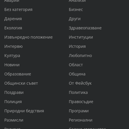
Аварии
Анализи
Без категория
Бизнес
Дарения
Други
Екология
Здравеопазване
Извънредно положение
Институции
Интервю
История
Култура
Любопитно
Новини
Област
Образование
Община
Общински съвет
От Фейсбук
Поздрави
Политика
Полиция
Правосъдие
Природни бедствия
Програми
Размисли
Регионални