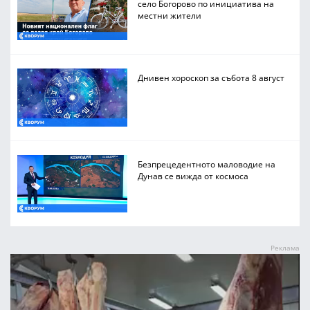
село Богорово по инициатива на
местни жители
Днивен хороскоп за събота 8 август
Безпрецедентното маловодие на
Дунав се вижда от космоса