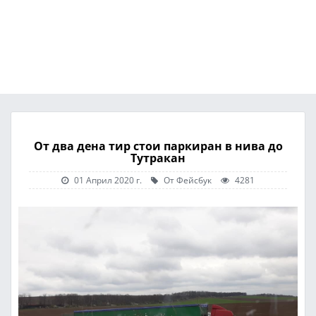
От два дена тир стои паркиран в нива до
Тутракан
01 Април 2020 г.
От Фейсбук
4281