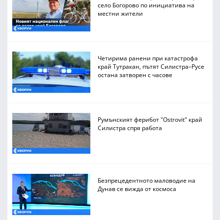
село Богорово по инициатива на
местни жители
Четирима ранени при катастрофа
край Тутракан, пътят Силистра–Русе
остана затворен с часове
Румънският ферибот "Ostrovit" край
Силистра спря работа
Безпрецедентното маловодие на
Дунав се вижда от космоса