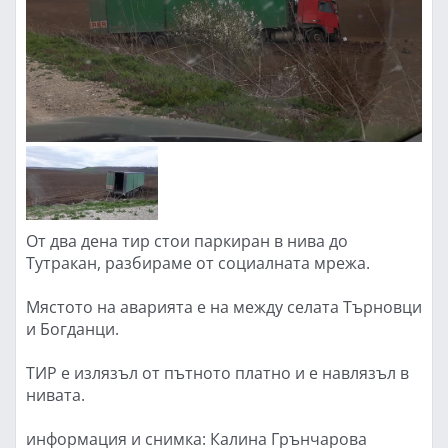
От два дена тир стои паркиран в нива до
Тутракан, разбираме от социалната мрежа.
Мястото на аварията е на между селата Търновци
и Богданци.
ТИР е излязъл от пътното платно и е навлязъл в
нивата.
информация и снимка: Калина Грънчарова