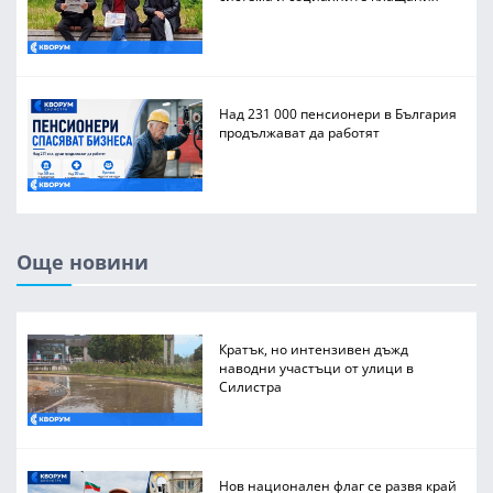
Над 231 000 пенсионери в България
продължават да работят
Още новини
Кратък, но интензивен дъжд
наводни участъци от улици в
Силистра
Нов национален флаг се развя край