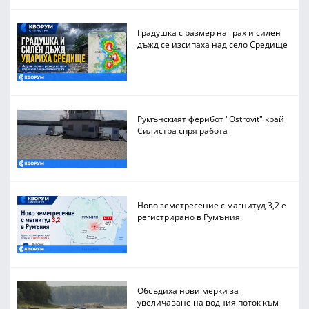
Градушка с размер на грах и силен
дъжд се изсипаха над село Средище
Румънският ферибот "Ostrovit" край
Силистра спря работа
Ново земетресение с магнитуд 3,2 е
регистрирано в Румъния
Обсъдиха нови мерки за
увеличаване на водния поток към