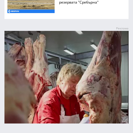
резервата "Сребърна"