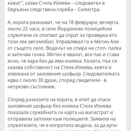
кажат", казва Стела Илиева – следовател в
Окръжна следствена служба – Силистра.
А, хората разказват, че на 18 февруари, вечерта,
около 22 часа, в село Йорданово полицейски
служители се опитват да спрат за проверка ето
този лек автомобил. Управлявал го е Метин Али
от същото село. Водачът не спира на стоп- палка
и започва гонка. Метин е хванат, все пак и става
ясно, че кара без да има книжка. Колата, пък се
оказва собственост на Стела Илиева, която е
извикана от заловения шофьор. Следователката
идва с около 30 души, според свидетели - в
нетрезво състояние.
Според разказите на хората, в опит да спаси
заловения шофьор без книжка Стела Илиева
показала служебната си карта на магистрат и
отправила заплахи към полицаите. Заявила на
служителите, че е изпратила водача, за да купи