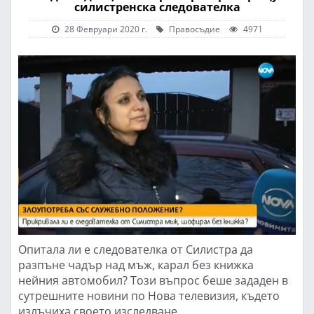
силистренска следователка
28 Февруари 2020 г.
Правосъдие
4971
Опитала ли е следователка от Силистра да
разпъне чадър над мъж, карал без книжка
нейния автомобил? Този въпрос беше зададен в
сутрешните новини по Нова телевизия, където
излъчиха своето изследване.