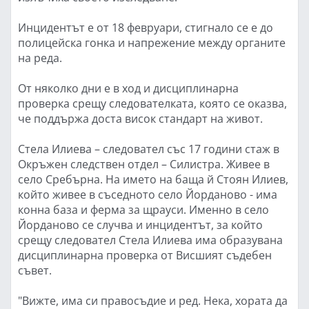
Инцидентът е от 18 февруари, стигнало се е до
полицейска гонка и напрежение между органите
на реда.
От няколко дни е в ход и дисциплинарна
проверка срещу следователката, която се оказва,
че поддържа доста висок стандарт на живот.
Стела Илиева – следовател със 17 години стаж в
Окръжен следствен отдел – Силистра. Живее в
село Сребърна. На името на баща й Стоян Илиев,
който живее в съседното село Йорданово - има
конна база и ферма за щрауси. Именно в село
Йорданово се случва и инцидентът, за който
срещу следовател Стела Илиева има образувана
дисциплинарна проверка от Висшият съдебен
съвет.
"Вижте, има си правосъдие и ред. Нека, хората да