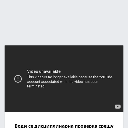
Води се дисциплинарна проверка срещу