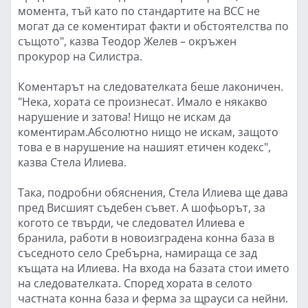
момента, тъй като по стандартите на ВСС не
могат да се коментират факти и обстоятелства по
същото", казва Теодор Желев – окръжен
прокурор на Силистра.
Коментарът на следователката беше лаконичен.
"Нека, хората се произнесат. Имало е някакво
нарушение и затова! Нищо не искам да
коментирам.Абсолютно нищо не искам, защото
това е в нарушение на нашият етичен кодекс",
казва Стела Илиева.
Така, подробни обяснения, Стела Илиева ще дава
пред Висшият съдебен съвет. А шофьорът, за
когото се твърди, че следовател Илиева е
бранила, работи в новоизградена конна база в
съседното село Сребърна, намираща се зад
къщата на Илиева. На входа на базата стои името
на следователката. Според хората в селото
частната конна база и ферма за щрауси са нейни.