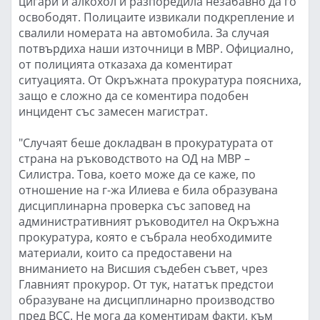
цигари и алкохол и разпоредила незабавно да го
освободят. Полицаите извикали подкрепление и
свалили номерата на автомобила. За случая
потвърдиха наши източници в МВР. Официално,
от полицията отказаха да коментират
ситуацията. От Окръжната прокуратура поясниха,
защо е сложно да се коментира подобен
инцидент със замесен магистрат.
"Случаят беше докладван в прокуратурата от
страна на ръководството на ОД на МВР –
Силистра. Това, което може да се каже, по
отношение на г-жа Илиева е била образувана
дисциплинарна проверка със заповед на
административният ръководител на Окръжна
прокуратура, която е събрала необходимите
материали, които са предоставени на
вниманието на Висшия съдебен съвет, чрез
Главният прокурор. От тук, нататък предстои
образуване на дисциплинарно производство
пред ВСС. Не мога да коментирам факти, към