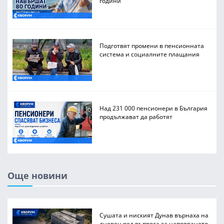
години
Подготвят промени в пенсионната
система и социалните плащания
Над 231 000 пенсионери в България
продължават да работят
Още новини
Сушата и ниският Дунав върнаха на
дневен ред въпроса за напояването