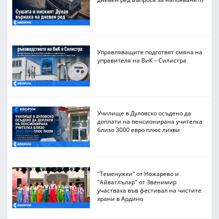
Управляващите подготвят смяна на
управителя на ВиК – Силистра
Училище в Дуловско осъдено да
доплати на пенсионирана учителка
близо 3000 евро плюс лихви
"Теменужки" от Ножарево и
"Айватлълар" от Звенимир
участваха във фестивал на чистите
храни в Ардино