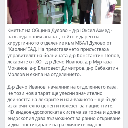
Кметът на Община Дулово – д-р Юксел Ахмед -
разгледа новия апарат, който е дарен на
хирургичното отделение към МБАЛ Дулово от
"Каолин"ЕАД. На представянето присъстваха
управителят на болницата д-р Константин Попов,
лекарите от ХО - д-р Дечо Иванов, д-р Муртаза
Моканов, д-р Благовест Димитров, д-р Себахатин
Моллов и екипа на отделението.
Д-р Дечо Иванов, началник на отделението каза,
че този нов апарат ще улесни значително
дейността на лекарите и най-важното – ще бъде
изключително ценен и полезен за пациентите.
HD видеоендоскопската система за горна и долна
ендоскопия дава възможност за ранно откриване
и диагностициране на различните видове