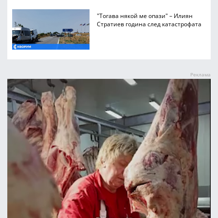
"Тогава някой ме опази" – Илиян
Стратиев година след катастрофата