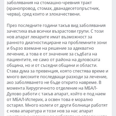
заболявания на стомашно-чревния тракт
(хранопровод, стомах, дванадесетопръстник,
черва), сред които и злокачествени.
През последните години такъв вид заболявания
зачестиха във всички възрастови групи. С този
нов апарат лекарите имат възможност за
ранното диагностициране на проблемните зони
и бързо вземане на решение за адекватно
лечение, а това е от значение за съдбата на
пациентите, не само от района на дуловската
община, но и от съседни общини и области.
Става дума за превенция, която спестява време и
много високите последващи разходи за лечение,
ако заболяването не бъде открито навреме. В
момента Хирургичното отделение на МБАЛ-
Дулово работи с такъв апарат, който е под наем
от МБАЛ-Исперих, а освен това е морално
остарял. Много колеги от други болници работят
с нова апаратура и този нов за нас апарат