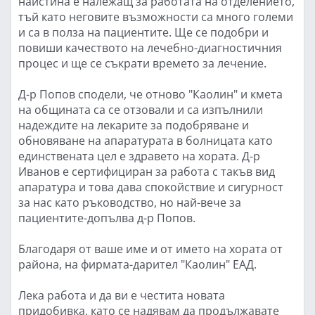
наистина е належащ за работата на отделението,
тъй като неговите възможности са много големи
и са в полза на пациентите. Ще се подобри и
повиши качеството на лечебно-диагностичния
процес и ще се съкрати времето за лечение.
Д-р Попов сподели, че отново "Каолин" и кмета
на общината са се отзовали и са изпълнили
надеждите на лекарите за подобряване и
обновяване на апаратурата в болницата като
единствената цел е здравето на хората. Д-р
Иванов е сертифициран за работа с такъв вид
апаратура и това дава спокойствие и сигурност
за нас като ръководство, но най-вече за
пациентите-допълва д-р Попов.
Благодаря от ваше име и от името на хората от
района, на фирмата-дарител "Каолин" ЕАД.
Лека работа и да ви е честита новата
придобивка, като се надявам да продължавате