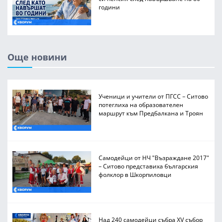
години
Още новини
Ученици и учители от ПГСС – Ситово
потеглиха на образователен
маршрут към Предбалкана и Троян
Самодейци от НЧ "Възраждане 2017"
– Ситово представиха българския
фолклор в Шкорпиловци
Над 240 самодейци събра XV събор