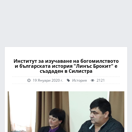
Институт за изучаване на богомилството
и българската история "Линъс Брокит" е
създаден в Силистра
19 Януари 2020 г.
История
2121