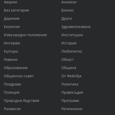
Аварии
Анализи
Без категория
Бизнес
Дарения
Други
Екология
Здравеопазване
Извънредно положение
Институции
Интервю
История
Култура
Любопитно
Новини
Област
Образование
Община
Общински съвет
От Фейсбук
Поздрави
Политика
Полиция
Правосъдие
Природни бедствия
Програми
Размисли
Регионални