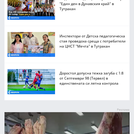
"Един ден в Дунавския край" в
Тутракан
Инспектори от Детска педагогическа
стая проведоха среща с потребители
на ЦНСТ "Мечта" в Тутракан
Доростол допусна тежка загуба с 1:8
от Септември 98 (Тервел) в
единствената си лятна контрола