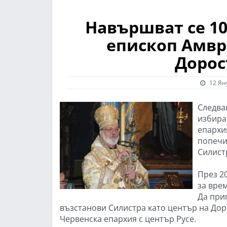
Навършват се 10
епископ Амвр
Дорос
12 Ян
Следва
избира
епархия
попечи
Силист
През 2
за вре
Да при
възстанови Силистра като център на Дор
Червенска епархия с център Русе.