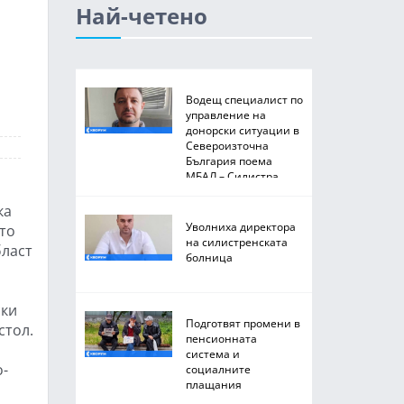
Най-четено
Водещ специалист по
управление на
донорски ситуации в
Североизточна
България поема
МБАЛ – Силистра
ка
Уволниха директора
ето
на силистренската
бласт
болница
ски
Подготвят промени в
стол.
пенсионната
система и
о-
социалните
плащания