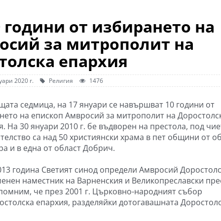
 години от избирането на
осий за митрополит на
толска епархия
уари 2020 г.
Религия
1476
щата седмица, на 17 януари се навършват 10 години от
нето на епископ Амвросий за митрополит на Доростолс
. На 30 януари 2010 г. бе въдворен на престола, под чи
телство са над 50 християнски храма в пет общини от о
ра и в една от област Добрич.
013 година Светият синод определи Амвросий Доростол
менен наместник на Варненския и Великопреславски пре
помним, че през 2001 г. Църковно-народният събор
остолска епархия, разделяйки дотогавашната Доростол