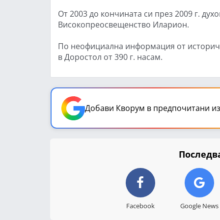
От 2003 до кончината си през 2009 г. ду
Високопреосвещенство Иларион.
По неофициална информация от историче
в Доростол от 390 г. насам.
Добави Кворум в предпочитани из
Последва
Facebook
Google News