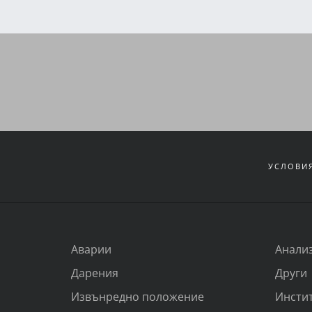
УСЛОВИЯ
Аварии
Анали
Дарения
Други
Извънредно положение
Инсти