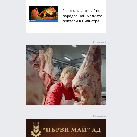
"Горската аптека" ще
зарадва най-малките
зрители в Силистра