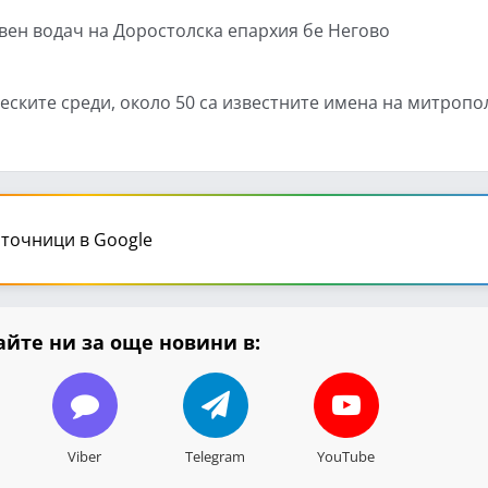
ховен водач на Доростолска епархия бе Негово
ските среди, около 50 са известните имена на митропо
точници в Google
йте ни за още новини в:
Viber
Telegram
YouTube