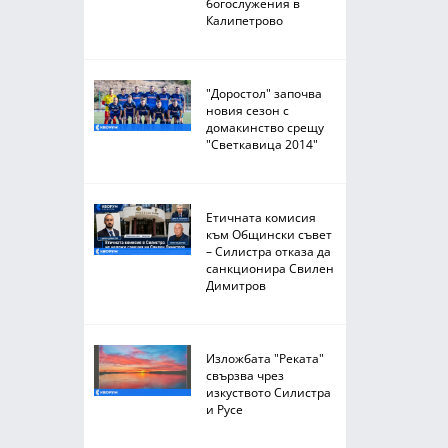
богослужения в
Калипетрово
"Доростол" започва
новия сезон с
домакинство срещу
"Светкавица 2014"
Етичната комисия
към Общински съвет
– Силистра отказа да
санкционира Свилен
Димитров
Изложбата "Реката"
свързва чрез
изкуството Силистра
и Русе