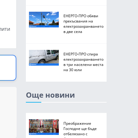
ЕНЕРГО-ПРО обяви
прекъсвания на
електрозахранването
лити
в две села
ЕНЕРГО-ПРО спира
електрозахранването
в три населени места
на 30 юли
Още новини
Преображение
Господне ще бъде
отбелязано с