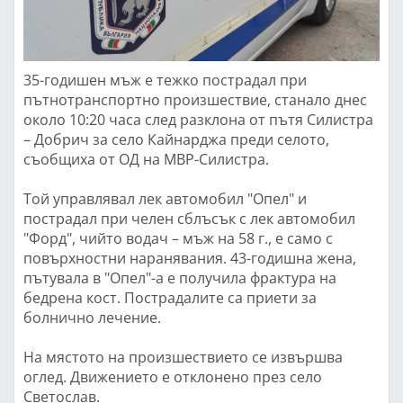
35-годишен мъж е тежко пострадал при
пътнотранспортно произшествие, станало днес
около 10:20 часа след разклона от пътя Силистра
– Добрич за село Кайнарджа преди селото,
съобщиха от ОД на МВР-Силистра.
Той управлявал лек автомобил "Опел" и
пострадал при челен сблъсък с лек автомобил
"Форд", чийто водач – мъж на 58 г., е само с
повърхностни наранявания. 43-годишна жена,
пътувала в "Опел"-а е получила фрактура на
бедрена кост. Пострадалите са приети за
болнично лечение.
На мястото на произшествието се извършва
оглед. Движението е отклонено през село
Светослав.