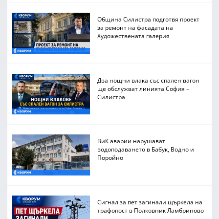
Община Силистра подготвя проект
за ремонт на фасадата на
Художествената галерия
Два нощни влака със спален вагон
ще обслужват линията София –
Силистра
ВиК аварии нарушават
водоподаването в Бабук, Водно и
Поройно
Сигнал за пет загинали щъркела на
трафопост в Полковник Ламбриново