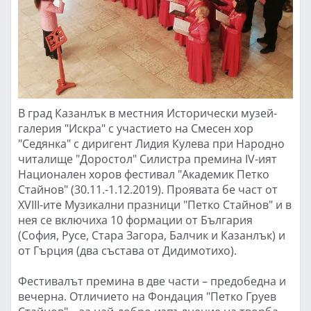
В град Казанлък в местния Исторически музей-
галерия "Искра" с участието на Смесен хор
"Седянка" с диригент Лидия Кулева при Народно
читалище "Доростол" Силистра премина IV-ият
Национален хоров фестивал "Академик Петко
Стайнов" (30.11.-1.12.2019). Проявата бе част от
XVIII-ите Музикални празници "Петко Стайнов" и в
нея се включиха 10 формации от България
(София, Русе, Стара Загора, Балчик и Казанлък) и
от Гърция (два състава от Дидимотихо).
Фестивалът премина в две части – предобедна и
вечерна. Отличието на Фондация "Петко Груев