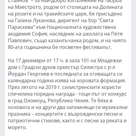
Стайнов" – за най-добро изпълнение на творба
на Маестрото, родом от столицата на Долината
на розите и на тракийските царе, бе присъдено
на Галина Луканова, диригент на Хор "Света
Параскева" към Националната художествена
академия София, наследник на школата на Петя
Павлович, също казанлъчанка родом, и на чиято
80-ата годишнина бе посветен фестивалът.
На 17 декември от 17 ч. в зала 101 на Младежки
дом с Градски духов оркестър Силистра с р-л
Йордан Георгиев е последната за отиващата си
календарна година изява на хоровата формация.
През лятото на 2019 г. силистренските хористи
спечелиха поредна награда - тоци път от конкурс
в град Оломоуц, Република Чехия. Те бяха в
основата и на други два запомнящи се музикални
празника – концертите с възрожденски песни и
патриотични стихове, както и с песни за реката и
морето.