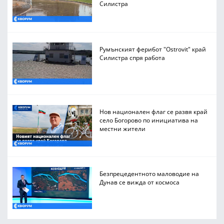
Силистра
Румънският ферибот "Ostrovit" край
Силистра спря работа
Нов национален флаг се развя край
село Богорово по инициатива на
местни жители
Безпрецедентното маловодие на
Дунав се вижда от космоса