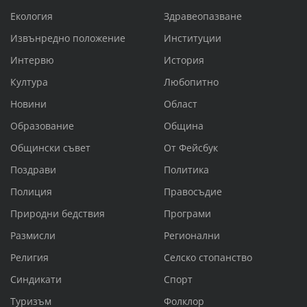
Екология
Здравеопазване
Извънредно положение
Институции
Интервю
История
Култура
Любопитно
Новини
Област
Образование
Община
Общински съвет
От Фейсбук
Поздрави
Политика
Полиция
Правосъдие
Природни бедствия
Програми
Размисли
Регионални
Религия
Селско стопанство
Синдикати
Спорт
Туризъм
Фолклор