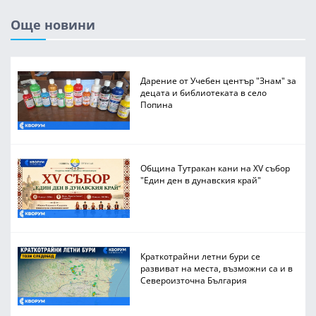
Още новини
Дарение от Учебен център "Знам" за
децата и библиотеката в село
Попина
Община Тутракан кани на XV събор
"Един ден в дунавския край"
Краткотрайни летни бури се
развиват на места, възможни са и в
Североизточна България