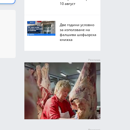
10 август
Две години условно
за използване на
фалшива шофьорска
книжка