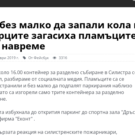
без малко да запали кола 
орците загасиха пламъцит
навреме
ври 2019 г.
От Фейсбук
3316
коло 16.00 контейнер за разделно събиране в Силистра с
л, разбираме от социалната медия. Пламъците са се
странили и без малко да подпалят паркирания наблизо
като са изгорели само трите контейнера за разделно
не.
та избухнала до открития паркинг до спортна зала "Дръ
ирма "Еконт" .
ързата реакция на силистренските пожарникари,