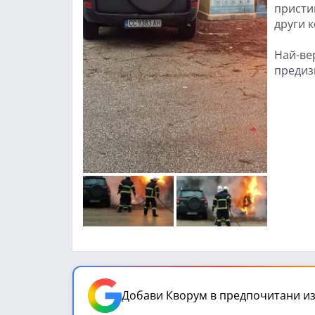
присти
други к
Най-ве
предиз
Добави Кворум в предпочитани из