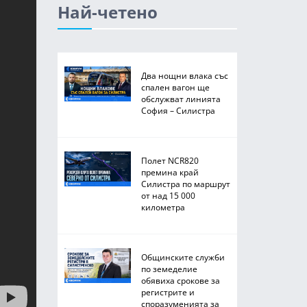
Най-четено
Два нощни влака със
спален вагон ще
обслужват линията
София – Силистра
Полет NCR820
премина край
Силистра по маршрут
от над 15 000
километра
Общинските служби
по земеделие
обявиха срокове за
регистрите и
споразуменията за