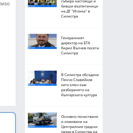
събира настоящи и
лизо
бивши възпитаници
на ДГ "Иглика" в
Силистра
Генералният
директор на БТА
Кирил Вълчев посети
Силистра
В Силистра обсъдиха
Пенчо Славейков
като ключ към
разбирането на
българската култура
Основно почистване
и измиване на
Централния градски
пазар в Силистра на