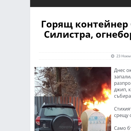
Горящ контейнер 
Силистра, огнеб
23 Ноем
Днес о
запали
разпро
джип, 
събира
Стихия
срещу ф
Само б