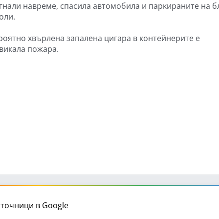
гнали навреме, спасила автомобила и паркираните на б
оли.
роятно хвърлена запалена цигара в контейнерите е
викала пожара.
точници в Google