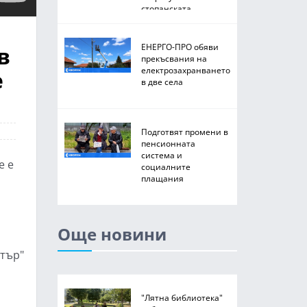
стопанската
2026/2027 година
в
ЕНЕРГО-ПРО обяви
прекъсвания на
електрозахранването
е
в две села
Подготвят промени в
пенсионната
система и
е е
социалните
плащания
Още новини
стър"
"Лятна библиотека"