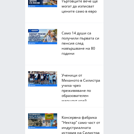
търговците вече ще
могат да изписват
цените само в евро
Само 14 души са
получили първата си
пенсия след
навършване на 80
години
Ученици от
Механото в Силистра
учиха чрез
преживяване по
образователен
маршрут край
Черноморието
Консервна фабрика
"Нектар" само част от
индустриалната
история на Силистра