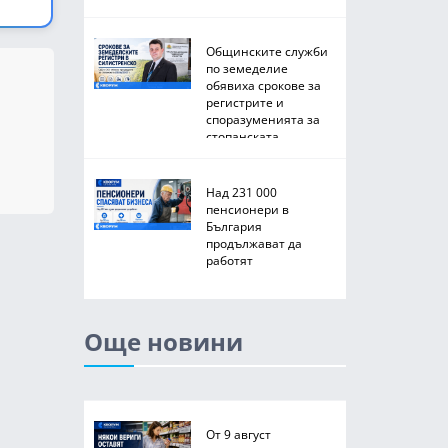
Общинските служби
по земеделие
обявиха срокове за
регистрите и
споразуменията за
стопанската
2026/2027 година
Над 231 000
пенсионери в
България
продължават да
работят
Още новини
От 9 август