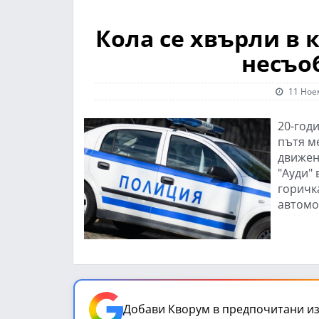
Кола се хвърли в 
несъо
11 Ное
20-год
пътя м
движен
"Ауди"
горичк
автомо
Добави Кворум в предпочитани из