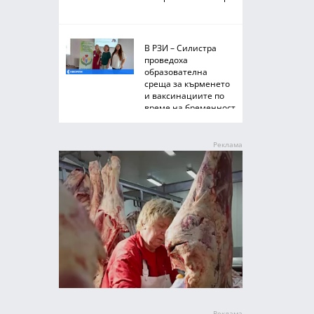
В РЗИ – Силистра
проведоха
образователна
среща за кърменето
и ваксинациите по
време на бременност