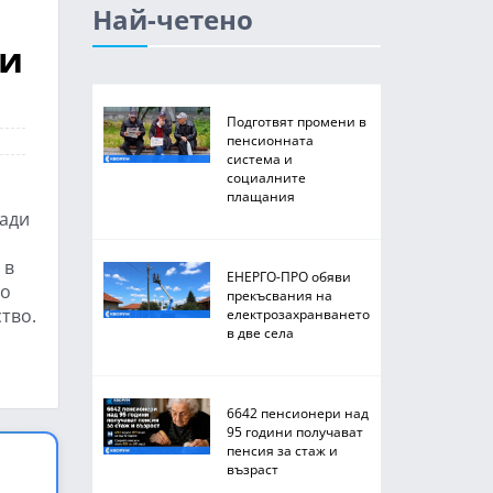
Най-четено
ди
Подготвят промени в
пенсионната
система и
социалните
плащания
ради
 в
ЕНЕРГО-ПРО обяви
по
прекъсвания на
тво.
електрозахранването
в две села
6642 пенсионери над
95 години получават
пенсия за стаж и
възраст