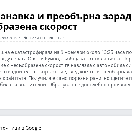
канавка и преобърна зара
бразена скорост
мври 2019 г.
Полиция
3129
ишна е катастрофирала на 9 ноември около 13:25 часа по
ежду селата Овен и Руйно, съобщават от полицията. По
ие с несъобразена скорост тя навлязла с автомобила си
 в отводнително съоръжение, след което се преобърнала
а край пътя. Получила е само порезни рани, но щетите 
била са значителни. Образувано е досъдебно производс
точници в Google