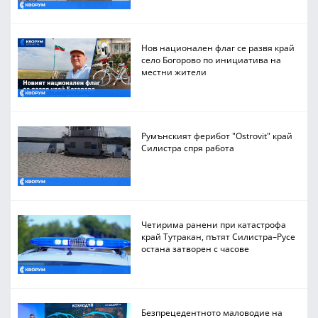
Нов национален флаг се развя край
село Богорово по инициатива на
местни жители
Румънският ферибот "Ostrovit" край
Силистра спря работа
Четирима ранени при катастрофа
край Тутракан, пътят Силистра–Русе
остана затворен с часове
Безпрецедентното маловодие на