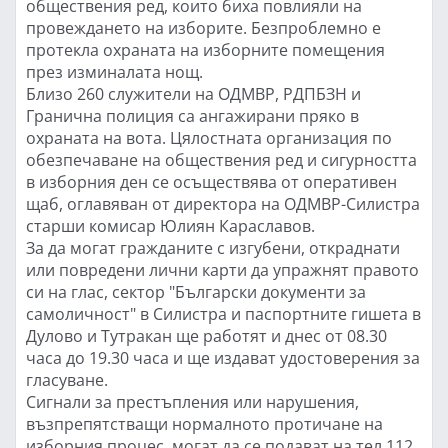
обществения ред, които биха повлияли на
провеждането на изборите. Безпроблемно е
протекла охраната на изборните помещения
през изминалата нощ.
Близо 260 служители на ОДМВР, РДПБЗН и
Гранична полиция са ангажирани пряко в
охраната на вота. Цялостната организация по
обезпечаване на обществения ред и сигурността
в изборния ден се осъществява от оперативен
щаб, оглавяван от директора на ОДМВР-Силистра
старши комисар Юлиян Караславов.
За да могат гражданите с изгубени, откраднати
или повредени лични карти да упражнят правото
си на глас, сектор "Български документи за
самоличност" в Силистра и паспортните гишета в
Дулово и Тутракан ще работят и днес от 08.30
часа до 19.30 часа и ще издават удостоверения за
гласуване.
Сигнали за престъпления или нарушения,
възпрепятстващи нормалното протичане на
изборния процес, могат да се подават на тел.112,