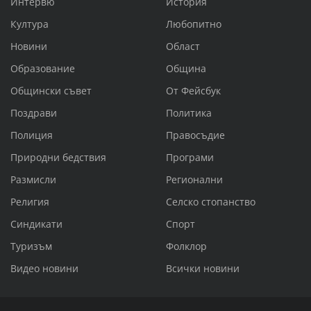
Интервю
История
Култура
Любопитно
Новини
Област
Образование
Община
Общински съвет
От Фейсбук
Поздрави
Политика
Полиция
Правосъдие
Природни бедствия
Програми
Размисли
Регионални
Религия
Селско стопанство
Синдикати
Спорт
Туризъм
Фолклор
Видео новини
Всички новини