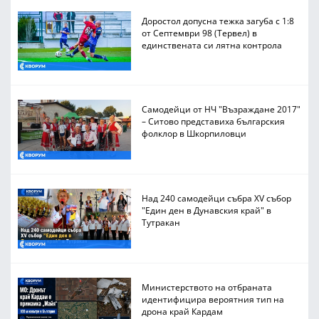
Доростол допусна тежка загуба с 1:8
от Септември 98 (Тервел) в
единствената си лятна контрола
Самодейци от НЧ "Възраждане 2017"
– Ситово представиха българския
фолклор в Шкорпиловци
Над 240 самодейци събра XV събор
"Един ден в Дунавския край" в
Тутракан
Министерството на отбраната
идентифицира вероятния тип на
дрона край Кардам