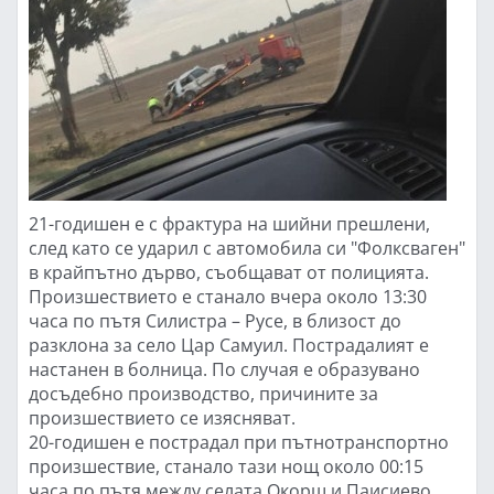
21-годишен е с фрактура на шийни прешлени,
след като се ударил с автомобила си "Фолксваген"
в крайпътно дърво, съобщават от полицията.
Произшествието е станало вчера около 13:30
часа по пътя Силистра – Русе, в близост до
разклона за село Цар Самуил. Пострадалият е
настанен в болница. По случая е образувано
досъдебно производство, причините за
произшествието се изясняват.
20-годишен е пострадал при пътнотранспортно
произшествие, станало тази нощ около 00:15
часа по пътя между селата Окорш и Паисиево.