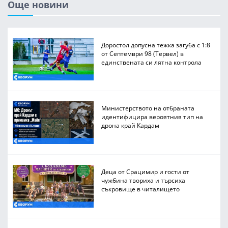
Още новини
Доростол допусна тежка загуба с 1:8
от Септември 98 (Тервел) в
единствената си лятна контрола
Министерството на отбраната
идентифицира вероятния тип на
дрона край Кардам
Деца от Срацимир и гости от
чужбина твориха и търсиха
съкровище в читалището