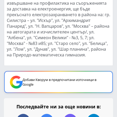
извършване на профилактика на съоръженията
за доставка на електроенергия, ще бъде
прекъснато електрозахранването в района на: гр.
Силистра – ул. "Искър", ул. "Архимандрит
Панаред", ул. "Н. Вапцаров", ул. "Москва" – района
на автогарата и изчислителен център/, ул.
"Албена", ул. "Симеон Велики" - №3, 5, 7; ул.
"Москва" - №83 и85; ул. "Старо село", ул. "Белица",
ул. "Лом", ул. "Дунав", ул. "Шар планина", района
на Природо-математическа гимназия.
Добави Кворум в предпочитани източници в
Google
Последвайте ни за още новини в: