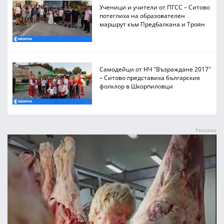
Ученици и учители от ПГСС – Ситово
потеглиха на образователен
маршрут към Предбалкана и Троян
Самодейци от НЧ "Възраждане 2017"
– Ситово представиха българския
фолклор в Шкорпиловци