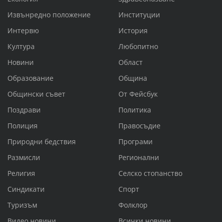
Извънредно положение
Институции
Интервю
История
Култура
Любопитно
Новини
Област
Образование
Община
Общински съвет
От Фейсбук
Поздрави
Политика
Полиция
Правосъдие
Природни бедствия
Програми
Размисли
Регионални
Религия
Селско стопанство
Синдикати
Спорт
Туризъм
Фолклор
Видео новини
Всички новини