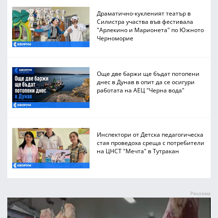
Драматично-кукленият театър в
Силистра участва във фестивала
"Арлекино и Марионета" по Южното
Черноморие
Още две баржи ще бъдат потопени
днес в Дунав в опит да се осигури
работата на АЕЦ "Черна вода"
Инспектори от Детска педагогическа
стая проведоха среща с потребители
на ЦНСТ "Мечта" в Тутракан