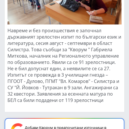
Навреме и без произшествия е започнал
държавният зрелостен изпит по български език и
литература, сесия август - септември в област
Силистра. Това съобщи за "Кворум " Габриела
Миткова, началник на Регионалното управление
по образованието. Явили са се 91 зрелостници.
Не е бил допуснат един, а неявилите се са 27.
Изпитът се провежда в 3 училищни гнезда –
ПГООТ - Дулово, ПГМТ "Вл. Комаров" - Силистра и
СУ "Й. Йовков - Тутракан в 9 зали. Ангажирани са
32 квестори. Заявления за есенната матура по
БЕЛ са били подадени от 119 зрелостници
Добави Кворум в предпочитани източници в