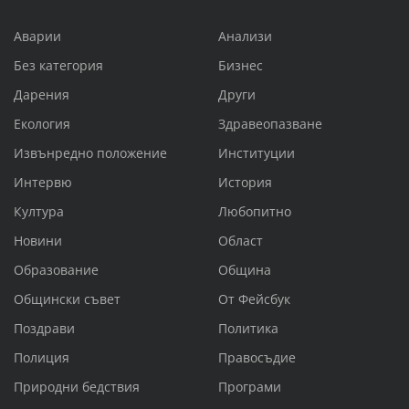
Аварии
Анализи
Без категория
Бизнес
Дарения
Други
Екология
Здравеопазване
Извънредно положение
Институции
Интервю
История
Култура
Любопитно
Новини
Област
Образование
Община
Общински съвет
От Фейсбук
Поздрави
Политика
Полиция
Правосъдие
Природни бедствия
Програми