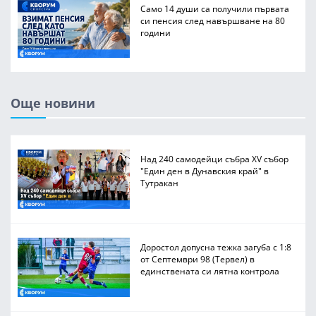
Само 14 души са получили първата
си пенсия след навършване на 80
години
Още новини
Над 240 самодейци събра XV събор
"Един ден в Дунавския край" в
Тутракан
Доростол допусна тежка загуба с 1:8
от Септември 98 (Тервел) в
единствената си лятна контрола