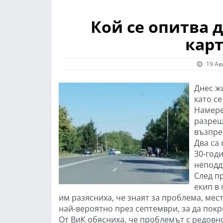
Кой се опитва 
карт
19 Ав
Днес ж
като с
Намере
разреш
възпре
Два са
30-год
неподд
След п
екип в
им разясниха, че знаят за проблема, мес
най-вероятно през септември, за да покр
От ВиК обясниха, че проблемът с редовн