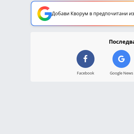
Добави Кворум в предпочитани из
Последва
Facebook
Google News