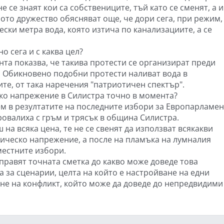
 се знаят кои са собствениците, тъй като се сменят, а и
ото дружество обясняват още, че дори сега, при режим,
ески метра вода, която изтича по канализациите, а се
о сега и с каква цел?
та показва, че такива протести се организират преди
а. Обикновено подобни протести наливат вода в
те, от така наречения "патриотичен спектър".
ко напрежение в Силистра точно в момента?
м в резултатите на последните избори за Европарламен
ровалиха с гръм и трясък в община Силистра.
на всяка цена, те не се свенят да използват всякакви
ническо напрежение, а после на пламъка на лумналия
местните избори.
правят точната сметка до какво може доведе това
а за сценарии, целта на който е настройване на едни
не на конфликт, който може да доведе до непредвидими