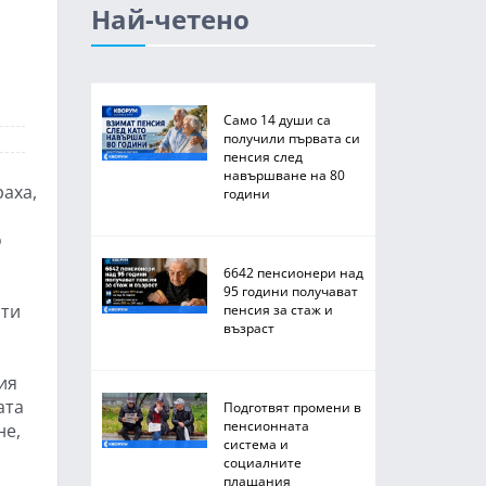
Най-четено
Само 14 души са
получили първата си
пенсия след
навършване на 80
раха,
години
о
6642 пенсионери над
95 години получават
чти
пенсия за стаж и
възраст
ия
ата
Подготвят промени в
пенсионната
не,
система и
социалните
плащания