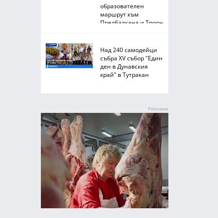
образователен
маршрут към
Предбалкана и Троян
Над 240 самодейци
събра XV събор "Един
ден в Дунавския
край" в Тутракан