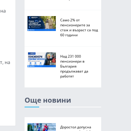
 на
Само 2% от
пенсионерите за
стаж и възраст са под
60 години
Над 231 000
пенсионери в
т, на
България
продължават да
работят
Още новини
Доростол допусна