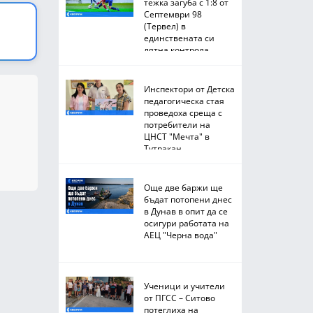
тежка загуба с 1:8 от
Септември 98
(Тервел) в
единствената си
лятна контрола
Инспектори от Детска
педагогическа стая
проведоха среща с
потребители на
ЦНСТ "Мечта" в
Тутракан
Още две баржи ще
бъдат потопени днес
в Дунав в опит да се
осигури работата на
АЕЦ "Черна вода"
Ученици и учители
от ПГСС – Ситово
потеглиха на