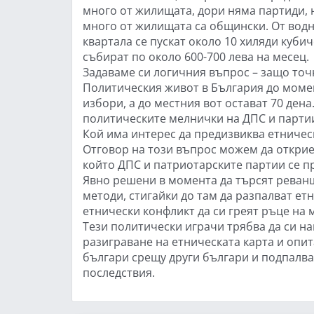
много от жилищата, дори няма партиди, не
много от жилищата са общински. От водн
квартала се пускат около 10 хиляди кубич
събират по около 600-700 лева на месец.
Задаваме си логичния въпрос – защо точн
Политическия живот в България до момен
избори, а до местния вот остават 70 ден
политическите мелнички на ДПС и партии
Кой има интерес да предизвиква етничес
Отговор на този въпрос можем да открие
който ДПС и патриотарските партии се п
Явно решени в момента да търсят реванш 
методи, стигайки до там да разпалват ет
етнически конфликт да си греят ръце на 
Тези политически играчи трябва да си на
разиграване на етническата карта и опит
българи срещу други българи и подпалва
последствия.