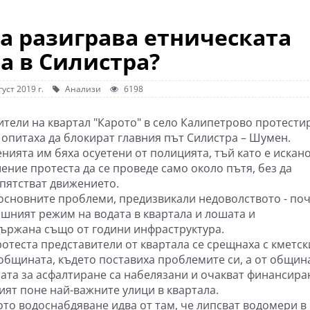
да разиграва етническата
а в Силистра?
густ 2019 г.
Анализи
6198
ители на квартал "Карото" в село Калипетрово протести
е опитаха да блокират главния път Силистра – Шумен.
нията им бяха осуетени от полицията, тъй като е искан
ение протеста да се проведе само около пътя, без да
пятстват движението.
 основните проблеми, предизвикали недоволството - по
ишният режим на водата в квартала и лошата и
ържана също от години инфраструктура.
ротеста представители от квартала се срещнаха с кметск
 общината, където поставиха проблемите си, а от общин
тата за асфалтиране са набелязани и очакват финансира
ият поне най-важните улици в квартала.
ото водоснабдяване идва от там, че липсват водомери в