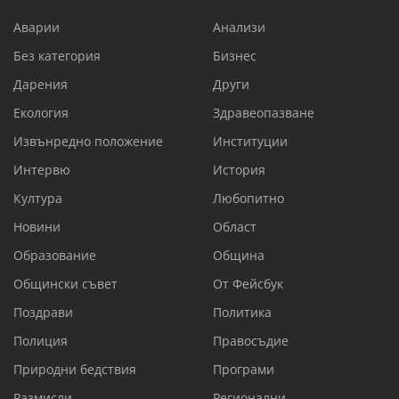
Аварии
Анализи
Без категория
Бизнес
Дарения
Други
Екология
Здравеопазване
Извънредно положение
Институции
Интервю
История
Култура
Любопитно
Новини
Област
Образование
Община
Общински съвет
От Фейсбук
Поздрави
Политика
Полиция
Правосъдие
Природни бедствия
Програми
Размисли
Регионални