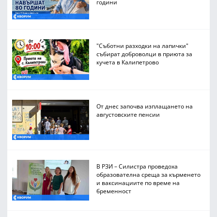
години
"Съботни разходки на лапички"
събират доброволци в приюта за
кучета в Калипетрово
От днес започва изплащането на
августовските пенсии
В РЗИ – Силистра проведоха
образователна среща за кърменето
и ваксинациите по време на
бременност