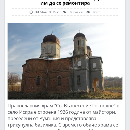
им да се ремонтира
09 Май 2019 г.
Религия
2665
Православния храм "Св. Възнесение Господне" в
село Искра е строена 1926 година от майстори,
преселени от Румъния и представлява
трикупулна базилика. С времето обаче храма се