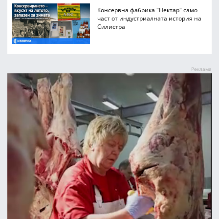
Консервна фабрика "Нектар" само
част от индустриалната история на
Силистра