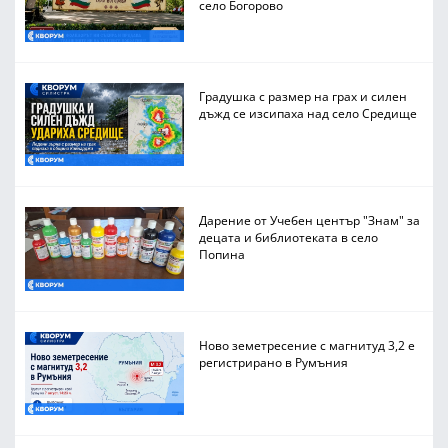
село Богорово
Градушка с размер на грах и силен
дъжд се изсипаха над село Средище
Дарение от Учебен център "Знам" за
децата и библиотеката в село
Попина
Ново земетресение с магнитуд 3,2 е
регистрирано в Румъния