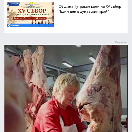
Община Тутракан кани на XV събор
"Един ден в дунавския край"