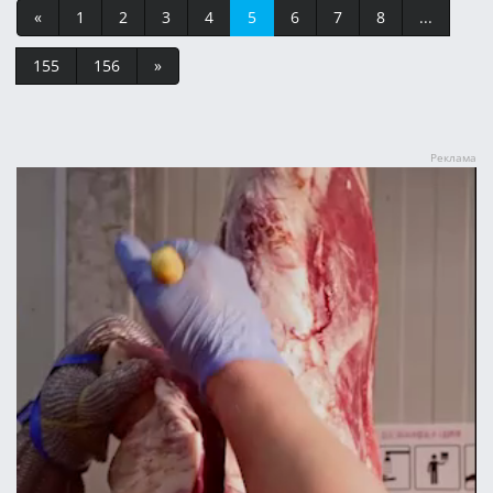
«
1
2
3
4
5
6
7
8
...
155
156
»